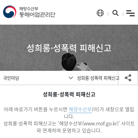
menu
언
검
어
색
선
택
성희롱·성폭력 피해신고
메
공
국민마당
성희롱·성폭력 피해신고
인
유
페
하
이
성희롱·성폭력 피해신고
기
지
이
아래 바로가기 버튼을 누르시면
해양수산부
(이)가 새창으로 열립
동
니다.
성희롱·성폭력 피해신고는 '해양수산부(www.mof.go.kr)' 사이트
와 연계하여 운영하고 있습니다.