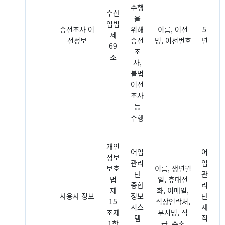
수행
수산
을
업법
승선조사 어
위해
이름, 어선
5
제
선정보
승선
명, 어선번호
년
69
조
조
사,
불법
어선
조사
등
수행
개인
어업
어
정보
관리
업
보호
이름, 생년월
단
관
법
일, 휴대전
종합
리
제
화, 이메일,
사용자 정보
정보
단
15
직장연락처,
시스
재
조제
부서명, 직
템
직
1항
급, 주소