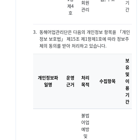
회원
기
제4
관리
간
호
3.
동해어업관리단은 다음의 개인정보 항목을 「개인
정보 보호법」 제15조 제1항제1호에 따라 정보주
체의 동의를 받아 처리하고 있습니다.
보
유
및
개인정보파
운영
처리
수집항목
이
일명
근거
목적
용
기
간
불법
어업
예방
및