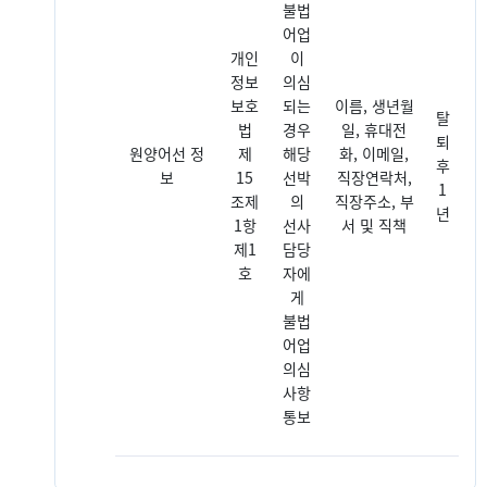
불법
어업
개인
이
정보
의심
보호
되는
이름, 생년월
탈
법
경우
일, 휴대전
퇴
원양어선 정
제
해당
화, 이메일,
후
보
15
선박
직장연락처,
1
조제
의
직장주소, 부
년
1항
선사
서 및 직책
제1
담당
호
자에
게
불법
어업
의심
사항
통보