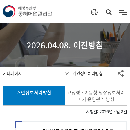
menu
언
검
어
색
선
택
2026.04.08. 이전방침
메
공
기타페이지
개인정보처리방침
인
유
페
하
이
기
개인정보처리방침
고정형ㆍ이동형 영상정보처리
지
기기 운영관리 방침
이
동
시행일: 2026년 4월 8일