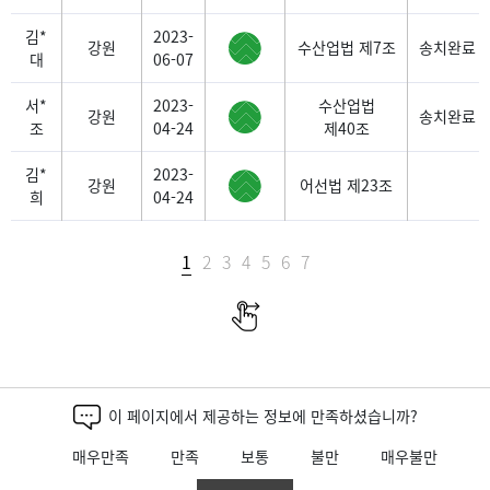
김*
2023-
강원
수산업법 제7조
송치완료
대
06-07
서*
2023-
수산업법
강원
송치완료
조
04-24
제40조
김*
2023-
강원
어선법 제23조
희
04-24
1
2
3
4
5
6
7
이 페이지에서 제공하는 정보에 만족하셨습니까?
매우만족
만족
보통
불만
매우불만