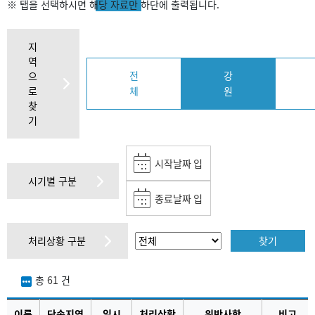
※ 탭을 선택하시면 해당 자료만 하단에 출력됩니다.
지
역
전
강
으
로
체
원
찾
기
시기별 구분
처리상황 구분
총
61
건
이름
단속지역
일시
처리상황
위반사항
비고