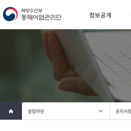
정보공개
메
알림마당
공지사
인
페
이