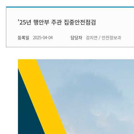
지
이
동
'25년 행안부 주관 집중안전점검
등록일
2025-04-04
담당자
강지연 / 안전정보과