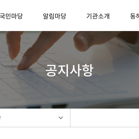
국민마당
알림마당
기관소개
동
공지사항
항