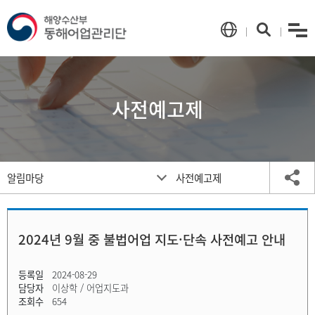
menu
언
검
어
색
선
택
사전예고제
메
공
알림마당
사전예고제
인
유
페
하
이
기
지
2024년 9월 중 불법어업 지도·단속 사전예고 안내
이
동
등록일
2024-08-29
담당자
이상학 / 어업지도과
조회수
654